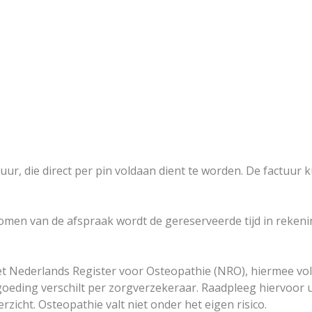
even
min) € 95,-
45 min) € 87,-
 1-4-2026
r, die direct per pin voldaan dient te worden. De factuur ku
omen van de afspraak wordt de gereserveerde tijd in rekeni
et
Nederlands Register voor Osteopathie (NRO)
, hiermee vol
oeding verschilt per zorgverzekeraar. Raadpleeg hiervoor u
rzicht. Osteopathie valt niet onder het eigen risico.