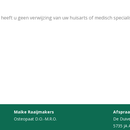
heeft u geen verwijzing van uw huisarts of medisch speciali
Maike Raaijmakers
Afspra
Osteopaat D.O.-M.R.O.
De Duive
5735 JA 