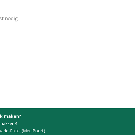
st nodig.
ak maken?
nakker 4
Aarle-Rixtel (MediPoort)